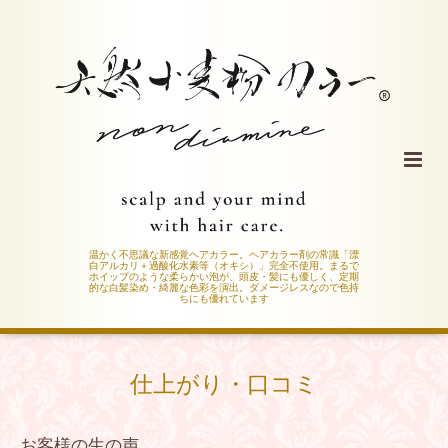
温かく不思議な新感覚ヘアカラー。ヘアカラー剤の常識「漂
白アルカリ＋過酸化水素等（オキシ）」完全不使用。まるで
ホイップのような柔らかい泡が、頭皮・髪にも優しく、定期
的な白髪染め・綺麗な色彩を演出。ダメージレスなので色持
ちにも優れています
仕上がり・口コミ
お客様の生の声