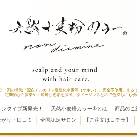
ラー剤の常識「漂白アルカリ＋過酸化水素等（オキシ）」完全不使用。まる
く、定期的な白髪染め・綺麗な色彩を演出。ダメージレスなので色持ちにも優
ミンタイプ新発売！
天然小麦粉カラー®とは
商品のご
上がり・口コミ
全国認定サロン
【ご注文はコチラ】