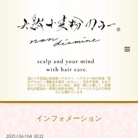
温かく不思議な新感覚ヘアカラー。ヘアカラー剤の常識「漂
白アルカリ＋過酸化水素等（オキシ）」完全不使用。まるで
ホイップのような柔らかい泡が、頭皮・髪にも優しく、定期
的な白髪染め・綺麗な色彩を演出。ダメージレスなので色持
ちにも優れています
インフォメーション
2025
06
04 10:21
/
/