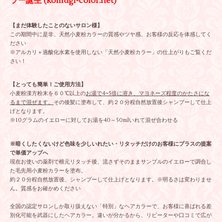
ラー誕生 (komugi-color.net)
【まだ体験したことのないサロン様】
この期間中に是非、天然小麦粉カラーの質感やツヤ感、お客様の反応を体感してく
ださい
※アルカリ＋過酸化水素を使用しない「天然小麦粉カラー」の仕上がりもご覧くだ
さい！
【とっても簡単！ご使用方法】
小麦粉漢方粉末を６０℃以上の
お湯で4~5倍に溶き、マヨネーズ程度のかたさにな
るまで混ぜます。
その後髪に塗布して、約２０分程自然放置後シャンプーして仕上
げとなります。
※10グラムのイエローに対してお湯を40～50mlいれて混ぜ合わせる
※暗くしたくないけど色味を少しいれたい・リタッチだけのお客様にプラスの提案
で単価アップへ
現在お使いの薬剤で根元リタッチ後、流さずそのままサンプルのイエローで調合し
た毛先用小麦粉カラーを塗布。
約２０分程自然放置後、シャンプーして仕上げとなります。※明るさは変わりませ
ん。質感をお確かめください
全国の認定サロンしか取り扱えない「特別」なヘアカラーで、お客様に喜ばれる差
別化可能を武器にしたヘアカラー。違いが分かるから、リピーターや口コミで広が