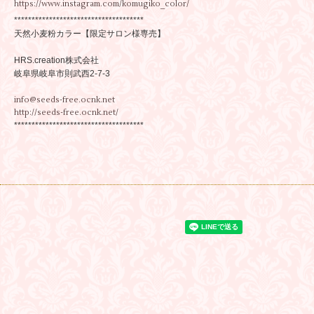
https://www.instagram.com/komugiko_color/
*************************************
天然小麦粉カラー【限定サロン様専売】
HRS.creation株式会社
岐阜県岐阜市則武西2-7-3
info@seeds-free.ocnk.net
http://seeds-free.ocnk.net/
*************************************