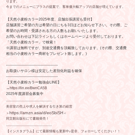
ります。
今までのメニューにプラスの提案で、客単価大幅アップの店舗が増えています。
【天然小麦粉カラー2025年度、店舗出張講習も受付】
店舗講習ご希望の方は希望の日にちを3日ほどお知らせ下さい。その際、ご
希望のお時間・受講される方の人数もお願いいたします。
お問い合わせは下記ラインもしくはホームページより受付しております。
「天然小麦粉カラー」で検索！
※講習は無料ですが、別途交通費を頂戴致しております。(その際、交通費
相当の小麦粉カラー商材をプレゼント致します。)
-------------------------------------------
お取扱いサロン様は安定した差別化利益を確保
-------------------------------------------
【天然小麦粉カラー勉強会LINE】
→
https://lin.ee/BwnCA5B
2025年度講習会募集中
--------------------------------------
美容室の売上や求人を解決する引き算の経営
https://amzn.asia/d/eoSbiSH
＞
＜
同文館出版社にて書籍発売！
--------------------------------------
【インスタグラム】にて最新情報も更新中♪是非、フォローしてください！！