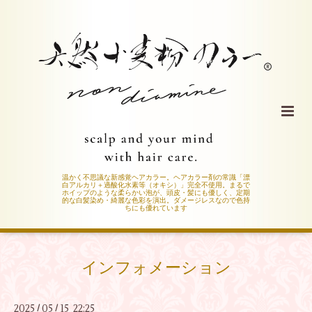
温かく不思議な新感覚ヘアカラー。ヘアカラー剤の常識「漂
白アルカリ＋過酸化水素等（オキシ）」完全不使用。まるで
ホイップのような柔らかい泡が、頭皮・髪にも優しく、定期
的な白髪染め・綺麗な色彩を演出。ダメージレスなので色持
ちにも優れています
インフォメーション
2025
05
15 22:25
/
/