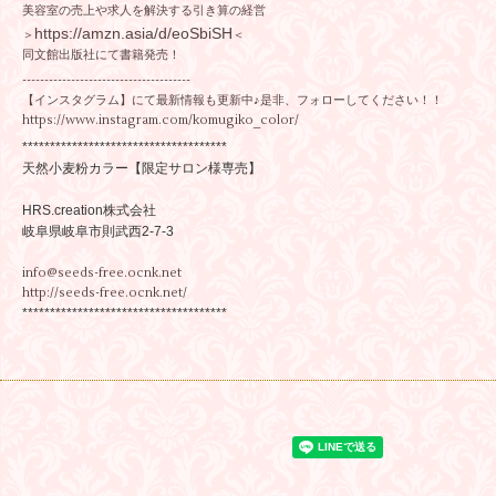
美容室の売上や求人を解決する引き算の経営
https://amzn.asia/d/eoSbiSH
＞
＜
同文館出版社にて書籍発売！
--------------------------------------
【インスタグラム】にて最新情報も更新中♪是非、フォローしてください！！
https://www.instagram.com/komugiko_color/
*************************************
天然小麦粉カラー【限定サロン様専売】
HRS.creation株式会社
岐阜県岐阜市則武西2-7-3
info@seeds-free.ocnk.net
http://seeds-free.ocnk.net/
*************************************