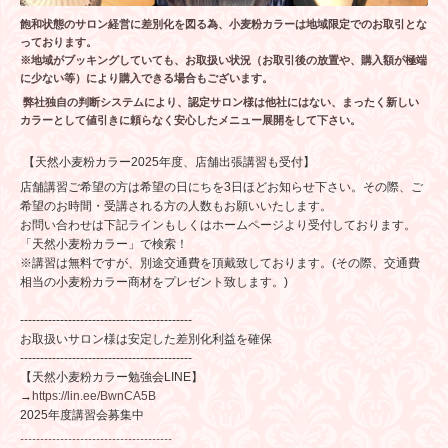
飽和状態のサロン経営に差別化を図る為、小麦粉カラーは地域限定でのお取引とな
っております。
※地域がブッキングしていても、お取扱い状況（お取引後の放置や、購入額が極端
に少ない等）により購入できる場合もございます。
弊社独自の判断システムにより、認定サロン様は
他社にはない、まったく新しい
カラーとして値引きに頼らなく安心したメニュー展開をして下さい。
【天然小麦粉カラー2025年度、店舗出張講習も受付】
店舗講習ご希望の方は希望の日にちを3日ほどお知らせ下さい。その際、ご
希望のお時間・受講される方の人数もお願いいたします。
お問い合わせは下記ラインもしくはホームページより受付しております。
「天然小麦粉カラー」で検索！
※講習は無料ですが、別途交通費を頂戴致しております。(その際、交通費
相当の小麦粉カラー商材をプレゼント致します。)
-------------------------------------------
お取扱いサロン様は安定した差別化利益を確保
-------------------------------------------
【天然小麦粉カラー勉強会LINE】
→
https://lin.ee/BwnCA5B
2025年度講習会募集中
--------------------------------------